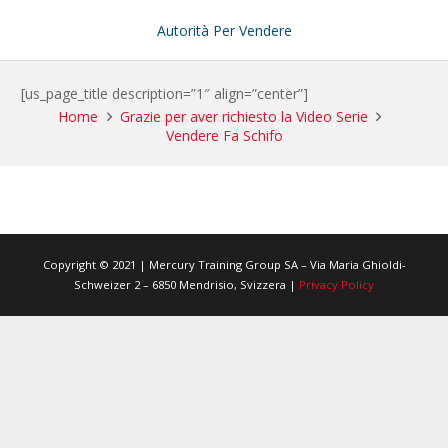
Autorità Per Vendere
[us_page_title description=”1″ align=”center”]
Home
Grazie per aver richiesto la Video Serie
Vendere Fa Schifo
Copyright © 2021 | Mercury Training Group SA – Via Maria Ghioldi-
Schweizer 2 – 6850 Mendrisio, Svizzera |
Privacy Policy